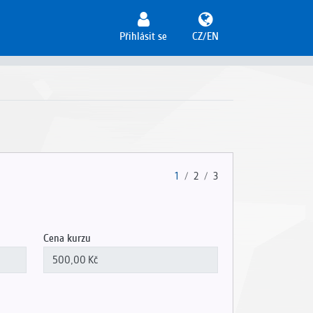
Přihlásit se
CZ/EN
1
2
3
Cena kurzu