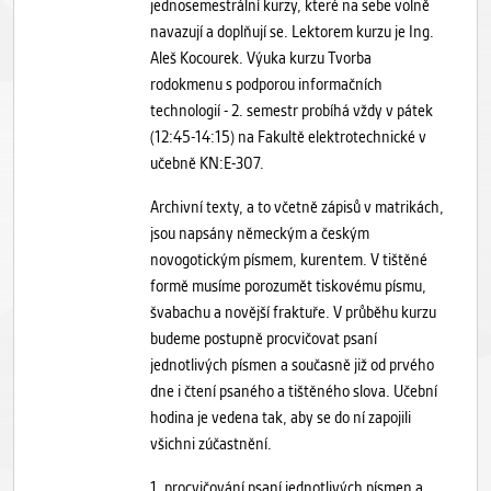
jednosemestrální kurzy, které na sebe volně
navazují a doplňují se. Lektorem kurzu je Ing.
Aleš Kocourek. Výuka kurzu Tvorba
rodokmenu s podporou informačních
technologií - 2. semestr probíhá vždy v pátek
(12:45-14:15) na Fakultě elektrotechnické v
učebně KN:E-307.
Archivní texty, a to včetně zápisů v matrikách,
jsou napsány německým a českým
novogotickým písmem, kurentem. V tištěné
formě musíme porozumět tiskovému písmu,
švabachu a novější fraktuře. V průběhu kurzu
budeme postupně procvičovat psaní
jednotlivých písmen a současně již od prvého
dne i čtení psaného a tištěného slova. Učební
hodina je vedena tak, aby se do ní zapojili
všichni zúčastnění.
1. procvičování psaní jednotlivých písmen a