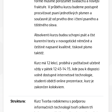
formě musíme porozumět švabachu a novější
fraktuře. V průběhu kurzu budeme postupně
procvičovat psaní jednotlivých písmen a
současně již od prvého dne i čtení psaného a
tištěného slova.
Absolventi kurzu budou schopni psát a číst
kurentní texty v novogotické němčině a
češtině napsané kvalitně, tiskové písmo
taktéž.
Kurz má 12 lekcí, probíhá v počítačové učebně
vždy v pátek 12:45-14:15, kde jsou k dispozici
volně dostupné internetové technologie,
studenti obdrží online prezentace, kurz je
zakončen kolokviem.
Struktura:
Kurz Tvorba rodokmenu s podporou
informačních technologií tvoří celkem tři