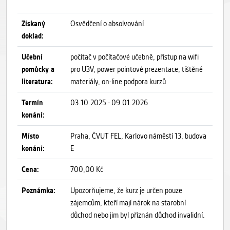
Získaný
Osvědčení o absolvování
doklad:
Učební
počítač v počítačové učebně, přístup na wifi
pomůcky a
pro U3V, power pointové prezentace, tištěné
literatura:
materiály, on-line podpora kurzů
Termín
03.10.2025 - 09.01.2026
konání:
Místo
Praha, ČVUT FEL, Karlovo náměstí 13, budova
konání:
E
Cena:
700,00 Kč
Poznámka:
Upozorňujeme, že kurz je určen pouze
zájemcům, kteří mají nárok na starobní
důchod nebo jim byl příznán důchod invalidní.