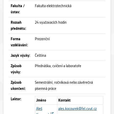
Fakulta /
Fakulta elektrotechnická
ústav:
Rozsah
24 vyučovacích hodin
předmětu:
Forma
Prezenční
vzdělávání:
Jazyk výuky:
Čeština
Způsob
Přednáška, cvičení a laboratoře
výuky:
Způsob
Semestrální, ročníková nebo závěrečná
ukončení:
písemná práce
Lektor:
Jméno
Kontakt
Aleš
ales.kocourek@fel.cvut.cz