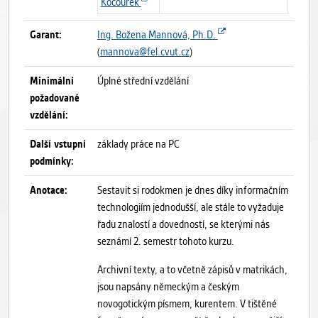
Kocourek
Garant:
Ing. Božena Mannová, Ph.D.
(
mannova@fel.cvut.cz
)
Minimální
Úplné střední vzdělání
požadované
vzdělání:
Další vstupní
základy práce na PC
podmínky:
Anotace:
Sestavit si rodokmen je dnes díky informačním
technologiím jednodušší, ale stále to vyžaduje
řadu znalostí a dovedností, se kterými nás
seznámí 2. semestr tohoto kurzu.
Archivní texty, a to včetně zápisů v matrikách,
jsou napsány německým a českým
novogotickým písmem, kurentem. V tištěné