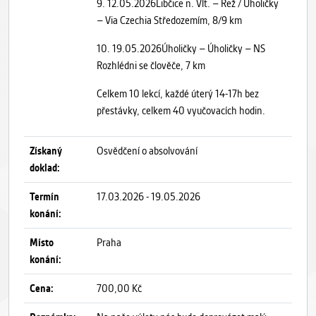
9. 12.05.2026Libčice n. Vlt. – Řež / Úholičky
– Via Czechia Středozemím, 8/9 km
10. 19.05.2026Úholičky – Úholičky – NS
Rozhlédni se člověče, 7 km
Celkem 10 lekcí, každé úterý 14-17h bez
přestávky, celkem 40 vyučovacích hodin.
Získaný
Osvědčení o absolvování
doklad:
Termín
17.03.2026 - 19.05.2026
konání:
Místo
Praha
konání:
Cena:
700,00 Kč