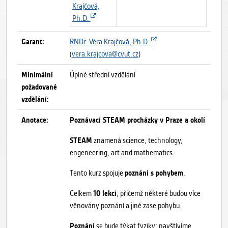
Krajčová,
Ph.D.
Garant:
RNDr. Věra Krajčová, Ph.D.
(
vera.krajcova@cvut.cz
)
Minimální
Úplné střední vzdělání
požadované
vzdělání:
Anotace:
Poznávací STEAM procházky v Praze a okolí
STEAM
znamená science, technology,
engeneering, art and mathematics.
Tento kurz spojuje
poznání s pohybem
.
Celkem
10 lekcí
, přičemž některé budou více
věnovány poznání a jiné zase pohybu.
Poznání
se bude týkat fyziky: navštívíme