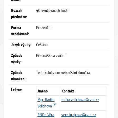
Rozsah
40 vyučovacích hodin
předmětu:
Forma
Prezenční
vzdělávání:
Jazyk výuky:
Čeština
Způsob
Přednáška a cvičení
výuky:
Způsob
Test, kolokvium nebo ústní zkouška
ukončení:
Lektor:
Jméno
Kontakt
Mgr. Radka
radka.velichova@cvut.cz
Velichová
RNDr. Věra
vera.krajcova@cvut.cz