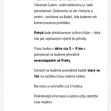
Tokamak Golem, vodní elektrárnu a také
planetárium. Dotkneme se ale i historie a
umění - zavítáme na Budeč, kde budeme mít
komentovanou prohlídku.
Pohyb
bude představovat svižná chůze – čeká
nás pár zajímavých výletů do přírody.
Trasy budou v
délce cca 5 – 9 km
a
pohybovat se budeme převážně
severozápadně od Prahy
.
Scházet se budeme pravidelně každé
úterý ve
14h
na začátku trasy našeho výletu.
Na cestu si vyhraďte cca 3 hodiny.
Podrobnější informace o výletu vždy obdržíte
včas mailem.