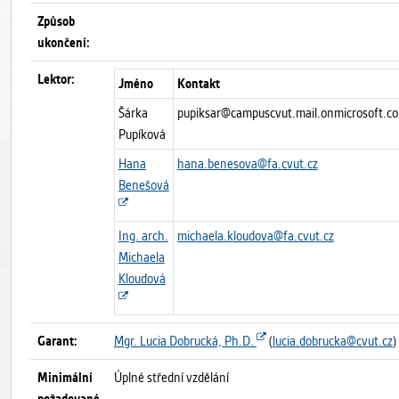
Způsob
ukončení:
Lektor:
Jméno
Kontakt
Šárka
pupiksar@campuscvut.mail.onmicrosoft.c
Pupíková
Hana
hana.benesova@fa.cvut.cz
Benešová
Ing. arch.
michaela.kloudova@fa.cvut.cz
Michaela
Kloudová
Garant:
Mgr. Lucia Dobrucká, Ph.D.
(
lucia.dobrucka@cvut.cz
)
Minimální
Úplné střední vzdělání
požadované