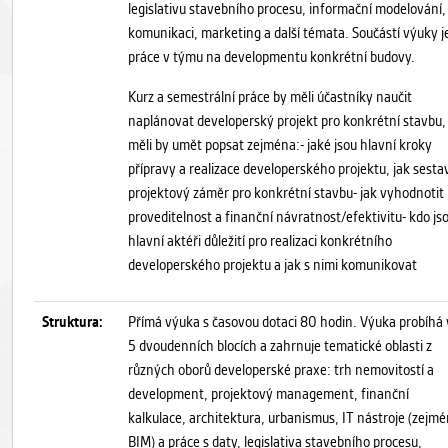
legislativu stavebního procesu, informační modelování,
komunikaci, marketing a další témata. Součástí výuky j
práce v týmu na developmentu konkrétní budovy.
Kurz a semestrální práce by měli účastníky naučit
naplánovat developerský projekt pro konkrétní stavbu,
měli by umět popsat zejména:- jaké jsou hlavní kroky
přípravy a realizace developerského projektu, jak sestav
projektový záměr pro konkrétní stavbu- jak vyhodnotit
proveditelnost a finanční návratnost/efektivitu- kdo js
hlavní aktéři důležití pro realizaci konkrétního
developerského projektu a jak s nimi komunikovat
Struktura:
Přímá výuka s časovou dotaci 80 hodin. Výuka probíhá 
5 dvoudenních blocích a zahrnuje tematické oblasti z
různých oborů developerské praxe: trh nemovitostí a
development, projektový management, finanční
kalkulace, architektura, urbanismus, IT nástroje (zejm
BIM) a práce s daty, legislativa stavebního procesu,