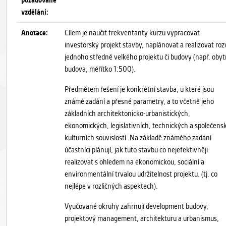
vzdělání:
Anotace:
Cílem je naučit frekventanty kurzu vypracovat
investorský projekt stavby, naplánovat a realizovat roz
jednoho středně velkého projektu či budovy (např. oby
budova, měřítko 1:500).
Předmětem řešení je konkrétní stavba, u které jsou
známé zadání a přesné parametry, a to včetně jeho
základních architektonicko-urbanistických,
ekonomických, legislativních, technických a společens
kulturních souvislostí. Na základě známého zadání
účastníci plánují, jak tuto stavbu co nejefektivněji
realizovat s ohledem na ekonomickou, sociální a
environmentální trvalou udržitelnost projektu. (tj. co
nejlépe v rozličných aspektech).
Vyučované okruhy zahrnují development budovy,
projektový management, architekturu a urbanismus,