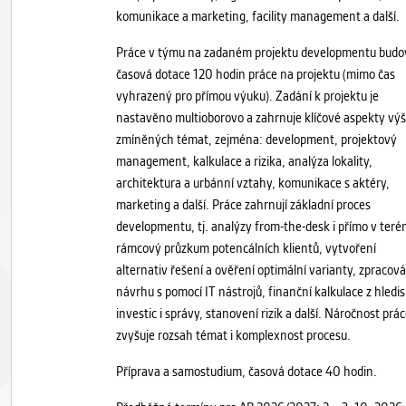
komunikace a marketing, facility management a další.
Práce v týmu na zadaném projektu developmentu budo
časová dotace 120 hodin práce na projektu (mimo čas
vyhrazený pro přímou výuku). Zadání k projektu je
nastavěno multioborovo a zahrnuje klíčové aspekty vý
zmíněných témat, zejména: development, projektový
management, kalkulace a rizika, analýza lokality,
architektura a urbánní vztahy, komunikace s aktéry,
marketing a další. Práce zahrnují základní proces
developmentu, tj. analýzy from-the-desk i přímo v teré
rámcový průzkum potencálních klientů, vytvoření
alternativ řešení a ověření optimální varianty, zpracová
návrhu s pomocí IT nástrojů, finanční kalkulace z hledi
investic i správy, stanovení rizik a další. Náročnost prá
zvyšuje rozsah témat i komplexnost procesu.
Příprava a samostudium, časová dotace 40 hodin.