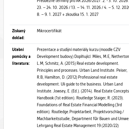
Předběžné termíny pro AR 2026/2027: 2. - 3. 10. 2026 
23. – 24. 10. 2026 / 13. – 14. 11. 2026 / 4. – 5. 12. 202
8. – 9. 1. 2027 + zkouška 15. 1. 2027
Získaný
Mikrocertifikát
doklad:
Učební
Prezentace a studijní materiály kurzu (moodle CZV
pomůcky a
Development budovy) Doplňující: Miles, M.E, Netherton
literatura:
L.M, Schmitz, A. (2015) Real estate development.
Principles and processes. Urban Land Institute. Peiser,
R.B, Hamilton, D. (2012) Professional real estate
development. Uli guide to the business. Urban Land
Institute. Jowsey, E. (Ed.). (2014). Real Estate Concepts
Handbook (1st edition). Routledge Staiger, R. (2023).
Foundations of Real Estate Financial Modelling (3rd
edition). Routledge.Projektarbeit, Projektvorschlag /
Machbarkeitsstudie, Department für Bauen und Umwel
Lehrgang Real Estate Management 19 (2020/22)