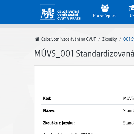
Pro veřejnost
U
Celoživotní vzdělávání na ČVUT
Zkoušky
001 S
MÚVS_001 Standardizovaná 
Kód:
MÚVS
Název:
Stand
Zkouška z jazyku:
Stand