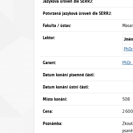
Jazyková úroveň dle SERRJ:
Potvrzená jazyková úroveň dle SERRJ:
Fakulta / ústav:
Masary
Lektor:
Jmén
PhDr.
Garant:
PhDr. 
Datum konání písemné části:
Datum konání ústní části:
Místo konání:
508
Cena:
2 600
Poznámka:
Zkouš
psané