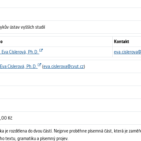
kův ústav vyšších studií
o
Kontakt
 Eva Císlerová, Ph.D.
eva.cislerova@
Eva Císlerová, Ph.D.
(
eva.cislerova@cvut.cz
)
,00 Kč
ka je rozdělena do dvou částí. Nejprve proběhne písemná část, která je zam
ho textu, gramatiku a písemný projev.